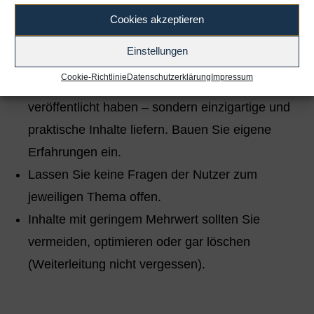
Inhalte für die Zielgruppe.
Cookies akzeptieren
Lieber weniger und gute Inhalte produzieren als
Einstellungen
Masse ohne Klasse.
Cookie-Richtlinie
Datenschutzerklärung
Impressum
Nicht nur zusammenfassen, was andere bereits
veröffentlicht haben – sondern einzigartige und
praktische Inhalte liefern. Bauen Sie eigene
Erfahrungen ein.
Lassen Sie keine Fragen der Nutzer zum
jeweiligen Thema offen.
Inhalte mit geringem Mehrwert sollten Sie
vermeiden, optimieren oder gar löschen
(Weiterleitung nicht vergessen).